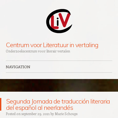
Centrum voor Literatuur in vertaling
Onderzoekscentrum voor literair vertalen
NAVIGATION
Skip to content
Segunda Jornada de traducción literaria
del español al neerlandés
Posted on
september 29, 2021
by
Marie Schoups