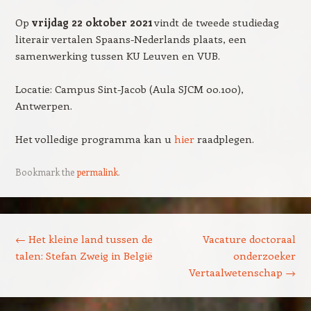
Op
vrijdag 22 oktober 2021
vindt de tweede studiedag
literair vertalen Spaans-Nederlands plaats, een
samenwerking tussen KU Leuven en VUB.
Locatie: Campus Sint-Jacob (Aula SJCM 00.100),
Antwerpen.
Het volledige programma kan u
hier
raadplegen.
Bookmark the
permalink
.
Post navigation
←
Het kleine land tussen de
Vacature doctoraal
talen: Stefan Zweig in België
onderzoeker
Vertaalwetenschap
→