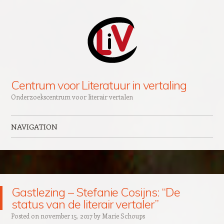
Centrum voor Literatuur in vertaling
Onderzoekscentrum voor literair vertalen
NAVIGATION
Skip to content
Gastlezing – Stefanie Cosijns: “De
status van de literair vertaler”
Posted on
november 15, 2017
by
Marie Schoups