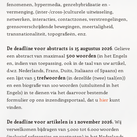
fenomenen, hypermedia, genrehybridisatie en -
vermenging, (inter-/cross-)culturele uitwisseling,
netwerken, interacties, contactzones, verstrengelingen,
grensoverschrijdende bewegingen, meertaligheid,
transnationaliteit, topografieën, enz.
De deadline voor abstracts is 15 augustus 2026
. Gelieve
een abstract van maximaal
500 woorden
(in het Engels
en, indien van toepassing, ook in de taal van uw artikel,
d.w.z. Nederlands, Frans, Duits, Italiaans of Spaans) en
een lijst van 5
trefwoorden
(in dezelfde (twee) taal(en))
en een biografie van 100 woorden (uitsluitend in het
Engels) in te dienen via het daarvoor bestemde
formulier op ons inzendingsportaal, dat u
hier
kunt
vinden.
De deadline voor artikelen is 1 november 2026.
Wij
verwelkomen bijdragen van 5.000 tot 6.000 woorden
(inclusief referenties en voetnoten) in het Nederlands,