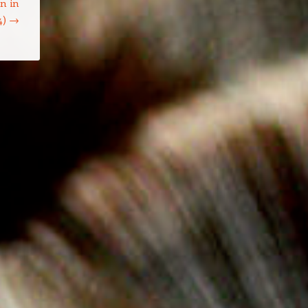
n in
4)
→