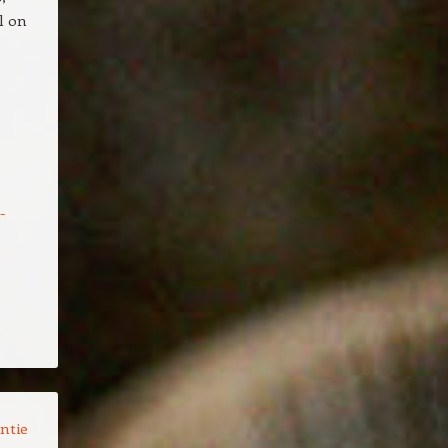
l on
-
ntie