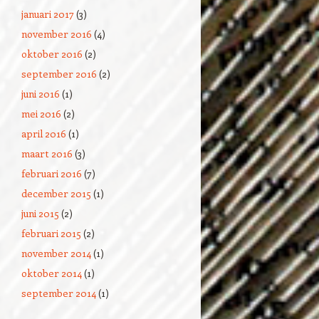
januari 2017
(3)
november 2016
(4)
oktober 2016
(2)
september 2016
(2)
juni 2016
(1)
mei 2016
(2)
april 2016
(1)
maart 2016
(3)
februari 2016
(7)
december 2015
(1)
juni 2015
(2)
februari 2015
(2)
november 2014
(1)
oktober 2014
(1)
september 2014
(1)