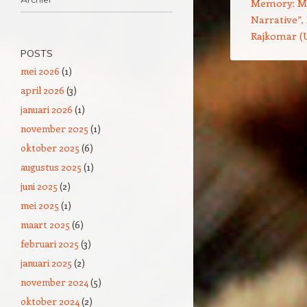
Memory: Ma
Narrative”,
Rajkomar (U
POSTS
mei 2026
(1)
april 2026
(3)
januari 2026
(1)
november 2025
(1)
oktober 2025
(6)
augustus 2025
(1)
juni 2025
(2)
mei 2025
(1)
maart 2025
(6)
februari 2025
(3)
januari 2025
(2)
november 2024
(5)
oktober 2024
(2)