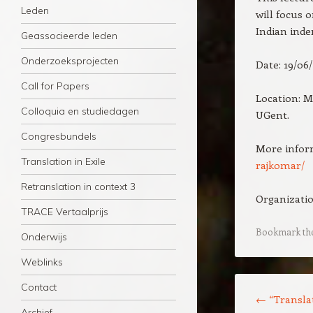
Leden
will focus 
Indian inde
Geassocieerde leden
Onderzoeksprojecten
Date: 19/06
Call for Papers
Location: 
Colloquia en studiedagen
UGent.
Congresbundels
More infor
Translation in Exile
rajkomar/
Retranslation in context 3
Organizatio
TRACE Vertaalprijs
Bookmark th
Onderwijs
Weblinks
Post navigation
Contact
←
“Transla
Archief