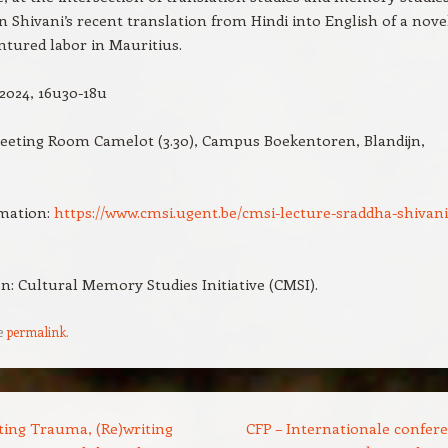
on Shivani’s recent translation from Hindi into English of a nove
ntured labor in Mauritius.
/2024, 16u30-18u
Meeting Room Camelot (3.30), Campus Boekentoren, Blandijn,
mation:
https://www.cmsi.ugent.be/cmsi-lecture-sraddha-shivani
n: Cultural Memory Studies Initiative (CMSI).
e
permalink
.
ting Trauma, (Re)writing
CFP – Internationale confere