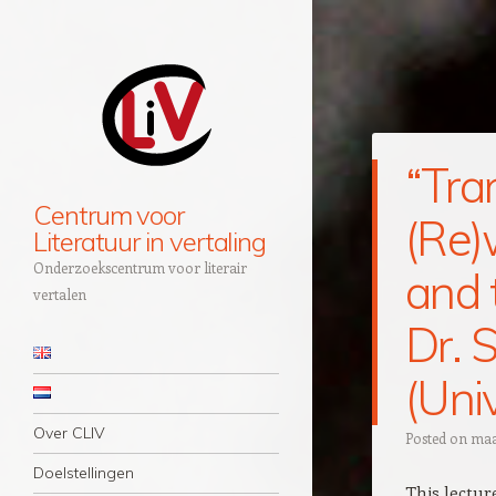
“Tra
Centrum voor
(Re)
Literatuur in vertaling
Onderzoekscentrum voor literair
and 
vertalen
Dr. 
Navigation
Skip to content
(Univ
Over CLIV
Posted on
maa
Doelstellingen
This lectur