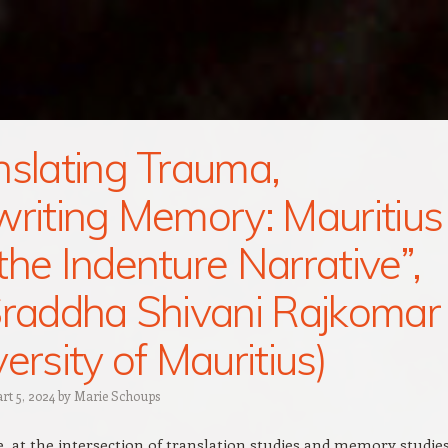
nslating Trauma,
writing Memory: Mauritius
the Indenture Narrative”,
Sraddha Shivani Rajkomar
ersity of Mauritius)
rt 5, 2024
by
Marie Schoups
e, at the intersection of translation studies and memory studies