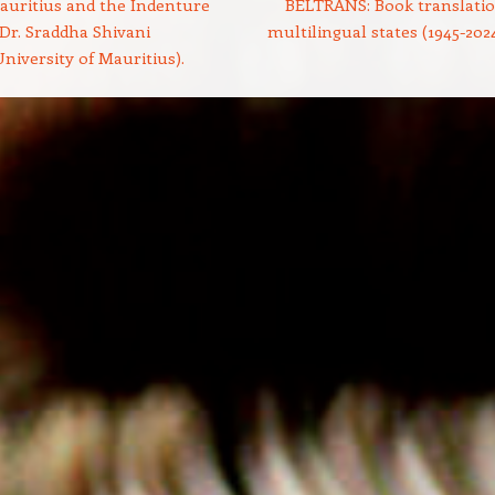
uritius and the Indenture
BELTRANS: Book translatio
 Dr. Sraddha Shivani
multilingual states (1945-202
niversity of Mauritius).