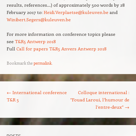
results, references…) of approximately 500 words by 28
February 2017 to:
Heidi.Verplaetse@kuleuven.be
and
Winibert.Segers@kuleuven.be
For more information on conference topics please
see
T&R5 Antwerp 2018
Full
Call for papers T&R5 Anvers Antwerp 2018
Bookmark the
permalink
.
Post navigation
←
International conference
Colloque international :
T&R 5
“Fouad Laroui, l’humour de
l’entre-deux”
→