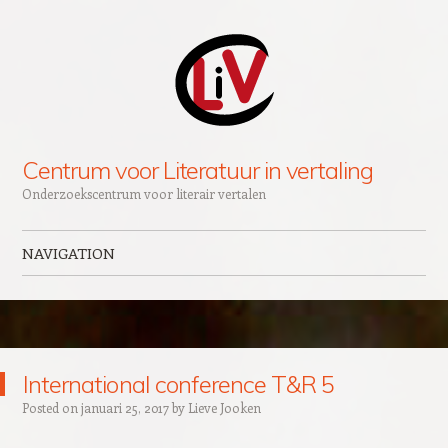
Centrum voor Literatuur in vertaling
Onderzoekscentrum voor literair vertalen
NAVIGATION
Skip to content
International conference T&R 5
Posted on
januari 25, 2017
by
Lieve Jooken