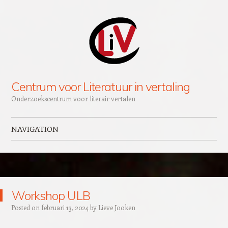
Centrum voor Literatuur in vertaling
Onderzoekscentrum voor literair vertalen
NAVIGATION
Skip to content
Workshop ULB
Posted on
februari 13, 2024
by
Lieve Jooken